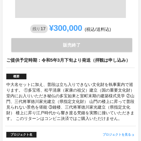
¥300,000
17
残り
(税込/送料込)
販売終了
ご提供予定時期：令和5年3月下旬より発送（拝観は申し込み）
概要
中大名セットに加え、普段は立ち入りできない文化財を執事案内で巡
ります。 ①多宝塔、松平清康（家康の祖父）建立（国の重要文化財）
堂内にお入りいただき秘仏の多宝如来と室町末期の建築様式見学 ②山
門、三代将軍徳川家光建立（県指定文化財） 山門の楼上に昇って普段
見られない景色を堪能 ③鐘楼、三代将軍徳川家光建立（県指定文化
財） 楼上に昇り江戸時代から響き渡る梵鐘を実際に撞いていただきま
す。 このリターンはコンビニ決済ではご購入いただけません。
プロジェクト名
プロジェクトを見る
arrow_forward