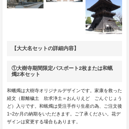
【大大名セットの詳細内容】
①大樹寺期間限定パスポート2枚または和蝋
燭2本セット
和蠟燭は大樹寺オリジナルデザインです。家康を救った
経文（厭離穢土 欣求浄土＝おんりえど ごんぐじょう
ど）入りです。和蝋燭は受注手作り生産の為、ご注文後
1~2か月の納期をいただきます。ご了承ください。花デ
ザインは変更する場合もあります。