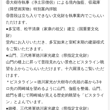
⑧大樹寺執事（浄土宗僧侶）による境内伽藍、収蔵庫
（障壁画実物）特別案内拝観
⑨普段は立ち入りできない文化財を執事案内でごらんい
ただけます。
●多宝塔、松平清康（家康の祖父）建立（国重要文化
財）
堂内にお入りいただき、多宝如来と室町末期の建築様式
をご覧いただきます。
●山門、三代将軍徳川家光建立（県指定文化財）
山門の楼上に昇って普段見れない景色とビスタライン眺
望を上からごらんいただけます。十六羅漢もご覧いただ
けます。
＊ビスタライン＝徳川家光が大樹寺の先祖の墓から3キ
ロ先の岡崎城を望めるように山門、伽藍を整備。山門、
総門を通じて岡崎城が見える歴史的眺望を「ビスタライ
ン」とよんでいます。
●鐘楼、三代将軍徳川家光建立（県指定文化財）