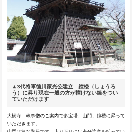
▲3代将軍徳川家光公建立 鐘楼（しょうろ
う）に昇り現在一般の方が撞けない鐘をつい
ていただけます
大樹寺 執事僧のご案内で多宝塔、山門、鐘楼に昇って
いただきます。
山門は急な階段です。上り下りには充分注意を払ってい