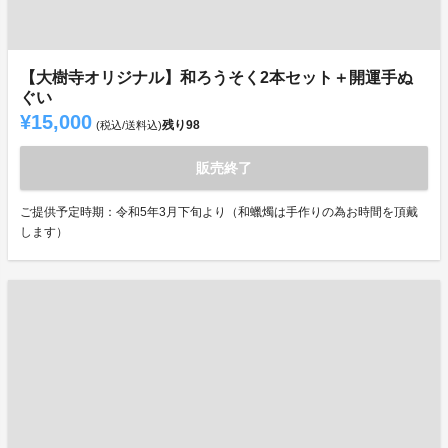
【大樹寺オリジナル】和ろうそく2本セット＋開運手ぬ
ぐい
¥15,000
残り
98
(税込/送料込)
販売終了
ご提供予定時期：令和5年3月下旬より（和蠟燭は手作りの為お時間を頂戴
します）