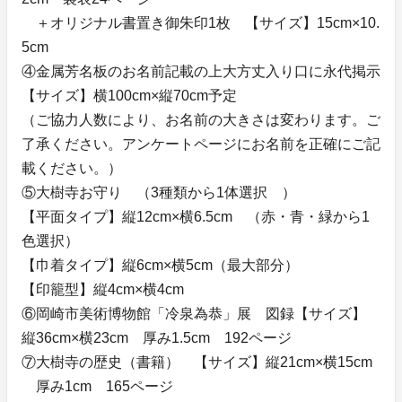
＋オリジナル書置き御朱印1枚 【サイズ】15cm×10.
5cm
④金属芳名板のお名前記載の上大方丈入り口に永代掲示
【サイズ】横100cm×縦70cm予定
（ご協力人数により、お名前の大きさは変わります。ご
了承ください。アンケートページにお名前を正確にご記
載ください。）
⑤大樹寺お守り （3種類から1体選択 ）
【平面タイプ】縦12cm×横6.5cm （赤・青・緑から1
色選択）
【巾着タイプ】縦6cm×横5cm（最大部分）
【印籠型】縦4cm×横4cm
⑥岡崎市美術博物館「冷泉為恭」展 図録【サイズ】
縦36cm×横23cm 厚み1.5cm 192ページ
⑦大樹寺の歴史（書籍） 【サイズ】縦21cm×横15cm
厚み1cm 165ページ