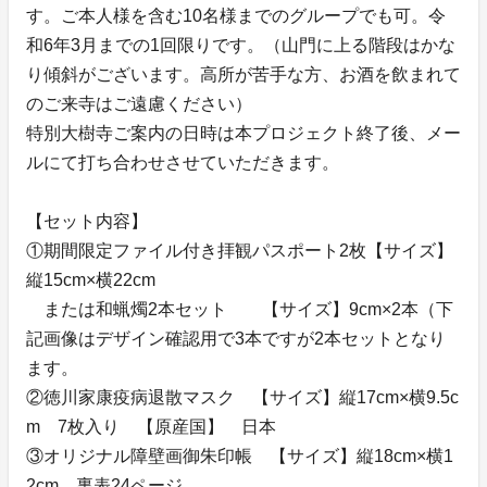
す。ご本人様を含む10名様までのグループでも可。令
和6年3月までの1回限りです。（山門に上る階段はかな
り傾斜がございます。高所が苦手な方、お酒を飲まれて
のご来寺はご遠慮ください）
特別大樹寺ご案内の日時は本プロジェクト終了後、メー
ルにて打ち合わせさせていただきます。
【セット内容】
①期間限定ファイル付き拝観パスポート2枚【サイズ】
縦15cm×横22cm
または和蝋燭2本セット 【サイズ】9cm×2本（下
記画像はデザイン確認用で3本ですが2本セットとなり
ます。
②徳川家康疫病退散マスク 【サイズ】縦17cm×横9.5c
m 7枚入り 【原産国】 日本
③オリジナル障壁画御朱印帳 【サイズ】縦18cm×横1
2cm 裏表24ページ