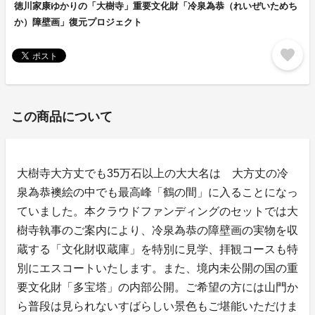
徳川家康ゆかりの「大樹寺」重要文化財「冷泉為恭（れいぜいためち
か）障壁画」復元プロジェクト
favorite
この商品について
大樹寺大方丈でも35万石以上の大大名は 大方丈の冷
泉為恭襖絵の中でも最高峰「鶴の間」に入ることになっ
ていました。本クラウドファンディングのセットでは大
樹寺執事のご案内により、冷泉為恭の障壁画の実物を収
蔵する「文化財収蔵庫」を特別に見学、拝観コースも特
別にエスコートいたします。また、境内未公開の国の重
要文化財「多宝塔」の内部公開。ご希望の方には山門か
ら普段は見られないすばらしい景色もご堪能いただけま