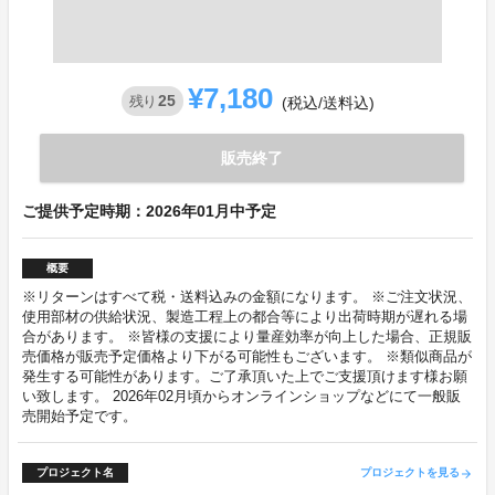
¥7,180
25
残り
(税込/送料込)
販売終了
ご提供予定時期：2026年01月中予定
概要
※リターンはすべて税・送料込みの金額になります。 ※ご注文状況、
使用部材の供給状況、製造工程上の都合等により出荷時期が遅れる場
合があります。 ※皆様の支援により量産効率が向上した場合、正規販
売価格が販売予定価格より下がる可能性もございます。 ※類似商品が
発生する可能性があります。ご了承頂いた上でご支援頂けます様お願
い致します。 2026年02月頃からオンラインショップなどにて一般販
売開始予定です。
プロジェクト名
プロジェクトを見る
arrow_forward