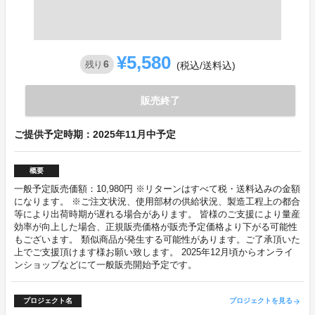
¥5,580
6
残り
(税込/送料込)
販売終了
ご提供予定時期：2025年11月中予定
概要
一般予定販売価額：10,980円 ※リターンはすべて税・送料込みの金額
になります。 ※ご注文状況、使用部材の供給状況、製造工程上の都合
等により出荷時期が遅れる場合があります。 皆様のご支援により量産
効率が向上した場合、正規販売価格が販売予定価格より下がる可能性
もございます。 類似商品が発生する可能性があります。ご了承頂いた
上でご支援頂けます様お願い致します。 2025年12月頃からオンライ
ンショップなどにて一般販売開始予定です。
プロジェクト名
プロジェクトを見る
arrow_forward