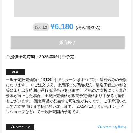
¥6,180
15
残り
(税込/送料込)
販売終了
ご提供予定時期：2025年09月中予定
概要
一般予定販売価額：13,980円 ※リターンはすべて税・送料込みの金額
になります。 ※ご注文状況、使用部材の供給状況、製造工程上の都合
等により出荷時期が遅れる場合があります。 皆様のご支援により量産
効率が向上した場合、正規販売価格が販売予定価格より下がる可能性
もございます。 類似商品が発生する可能性があります。ご了承頂いた
上でご支援頂けます様お願い致します。 2025年10月頃からオンライ
ンショップなどにて一般販売開始予定です。
プロジェクト名
プロジェクトを見る
arrow_forward