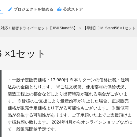
プロジェクトを始める
公式ストア
応！精密ドライバーセット【JIMI Stand56】
【早割】JIMI Stand56 ×1セット
chevron_right
56 ×1セット
・一般予定販売価格：17,980円 ※本リターンの価格は税・送料
込みの金額となります。 ※ご注文状況、使用部材の供給状況、
製造工程上の都合などにより出荷時期が遅れる場合がございま
す。 ※皆様のご支援により量産効率が向上した場合、正規販売
価格が販売予定価格より下がる可能性もございます。 ※類似商
品が発生する可能性があります。ご了承頂いた上でご支援頂けま
す様お願い致します。 2024年4月からオンラインショップなどに
て一般販売開始予定です。